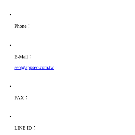
Phone：
E-Mail：
seo@appseo.com.tw
FAX：
LINE ID：