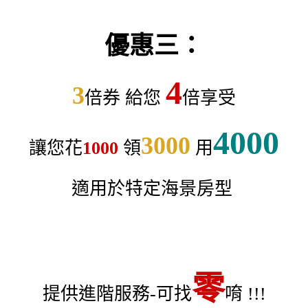
優惠三：
4
3
倍券 給您
倍享受
4000
3000
讓您花
1000
領
用
適用於特定海景房型
零
提供進階服務-可找
唷 !!!