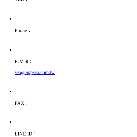
Phone：
E-Mail：
seo@appseo.com.tw
FAX：
LINE ID：