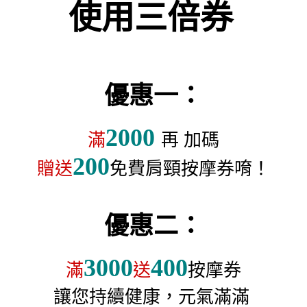
使用三倍券
優惠一：
2000
滿
再 加碼
200
贈送
免費肩頸按摩券唷！
優惠二：
3000
400
滿
送
按摩券
讓您持續健康，元氣滿滿