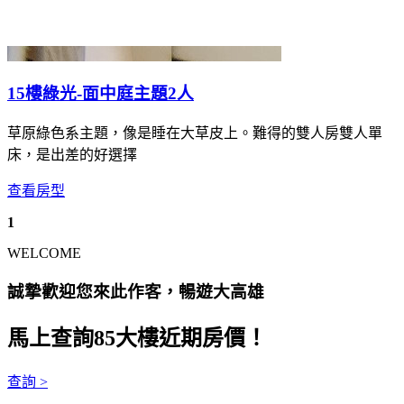
15樓綠光-面中庭主題2人
草原綠色系主題，像是睡在大草皮上。難得的雙人房雙人單
床，是出差的好選擇
查看房型
1
WELCOME
誠摯歡迎您來此作客，暢遊大高雄
馬上查詢85大樓近期房價！
查詢 >