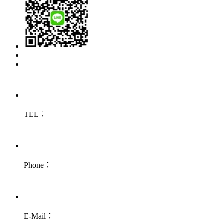
TEL：
Phone：
E-Mail：