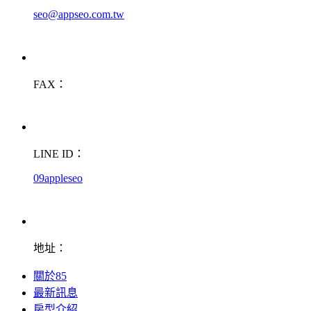
seo@appseo.com.tw
FAX：
LINE ID：
09appleseo
地址：
關於85
最新訊息
房型介紹