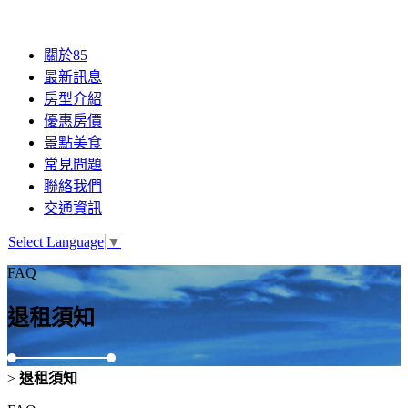
關於85
最新訊息
房型介紹
優惠房價
景點美食
常見問題
聯絡我們
交通資訊
Select Language
▼
FAQ
退租須知
>
退租須知